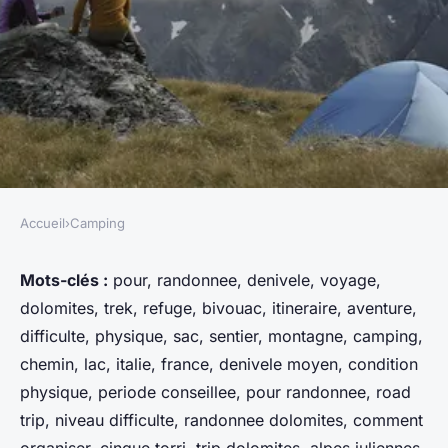
Accueil
›
Camping
CAMPING
Comment organiser un
Mots-clés :
pour, randonnee, denivele, voyage,
dolomites, trek, refuge, bivouac, itineraire, aventure,
camping pour une expédition
difficulte, physique, sac, sentier, montagne, camping,
de randonnée sur les sentiers
chemin, lac, italie, france, denivele moyen, condition
des Dolomites?
physique, periode conseillee, pour randonnee, road
trip, niveau difficulte, randonnee dolomites, comment
Évan
•
12 juillet 2024
•
6 min de lecture