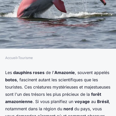
Accueil
›
Tourisme
TOURISME
Quels sont les meilleurs spots
Les
dauphins roses
de l'
Amazonie
, souvent appelés
botos
, fascinent autant les scientifiques que les
pour observer les dauphins
touristes. Ces créatures mystérieuses et majestueuses
roses en Amazonie, Brésil ?
sont l'un des trésors les plus précieux de la
forêt
amazonienne
. Si vous planifiez un
voyage
au
Brésil
,
Évan
•
12 juillet 2024
•
6 min de lecture
notamment dans la région du
nord
du pays, vous